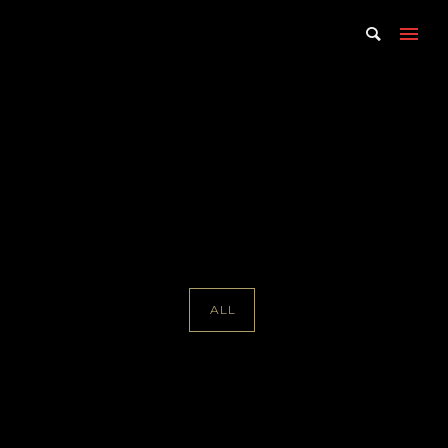
Portfolio Tag : Ivo Van Hove
Home
/ Portfolio Tag /
Ivo Van Hove
ALL