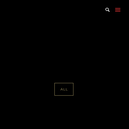
Portfolio Tag : Inez de Castro
Home
/ Portfolio Tag /
Inez de Castro
ALL