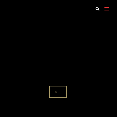
Portfolio Tag : David De
Armas
Home
/ Portfolio Tag /
David De Armas
ALL